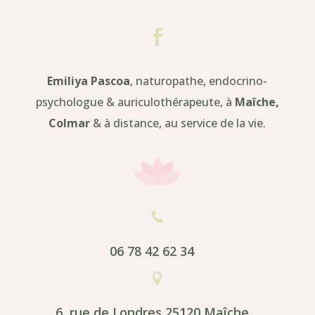

Emiliya Pascoa
, naturopathe, endocrino-
psychologue & auriculothérapeute, à
Maîche,
Colmar
& à distance, au service de la vie.

06 78 42 62 34

6, rue de Londres 25120 Maîche