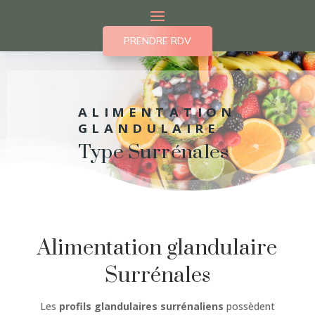
PRENDRE RDV
ALIMENTATION
GLANDULAIRE
Type Surrénales
Alimentation glandulaire
Surrénales
Les
profils glandulaires surrénaliens
possèdent