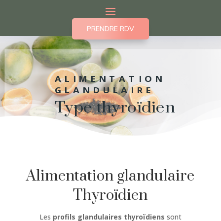
PRENDRE RDV
ALIMENTATION
GLANDULAIRE
Type thyroïdien
Alimentation glandulaire
Thyroïdien
Les
profils glandulaires thyroïdiens
sont